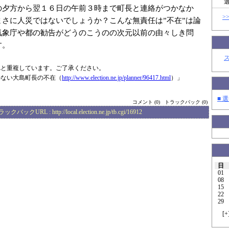
の夕方から翌１６日の午前３時まで町長と連絡がつかなか
>
まさに人災ではないでしょうか？こんな無責任は”不在”は論
気象庁や都の勧告がどうのこうのの次元以前の由々しき問
す。
Lと重複しています。ご了承ください。
かない大島町長の不在（
http://www.elec
tion.ne.jp/plan
ner/96417.html
）」
■ 選
コメント (0)
トラックバック (0)
ラックバックURL :
http://local.election.ne.jp/tb.cgi/16912
日
01
08
15
22
29
[
+