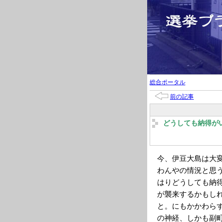
総合ポータル
前の記事
どうしても納得が
今、伊豆大島は大
わんやの情況と思
はりどうしても納
が襲来するかもし
と。にもかかわら
の神経、しかも副