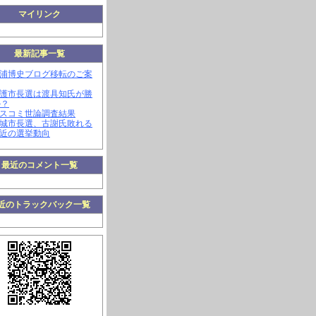
マイリンク
最新記事一覧
三浦博史ブログ移転のご案
名護市長選は渡具知氏が勝
か？
マスコミ世論調査結果
南城市長選、古謝氏敗れる
最近の選挙動向
最近のコメント一覧
近のトラックバック一覧