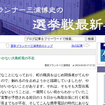
次の記事
選挙プランナー三浦博史のトップ
いかない大島町長の不在
選挙プランナー三浦博史
at 2013/10/20 17:17:32
変なことになっており、町の職員をはじめ関係者がてんや
うので、触れるのを止めようかと躊躇していましたが、や
得がいかないことがあります。それは、そもそも大型台風
れないということは、一週間くらい前からわかっていたこ
ず直撃が予想される前日の１５日から鳥取出張に行く町長
町長までもが不在、そしてこんな携帯電話の時代にありな