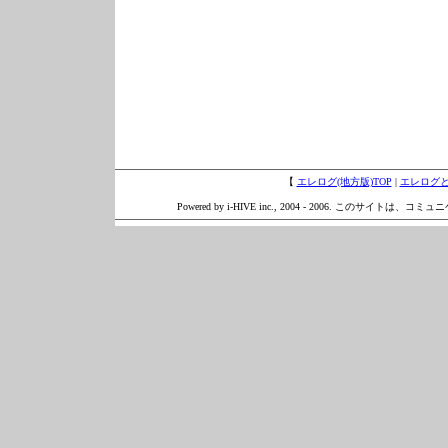
【
エレログ(地方版)TOP
|
エレログ
Powered by i-HIVE inc., 2004 - 2006. このサイトは