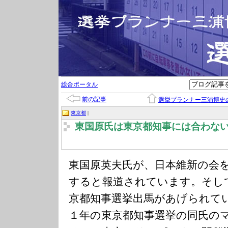
総合ポータル
前の記事
選挙プランナー三浦博史
東京都
|
東国原氏は東京都知事には合わな
東国原英夫氏が、日本維新の会
すると報道されています。そし
京都知事選挙出馬があげられて
１年の東京都知事選挙の同氏の