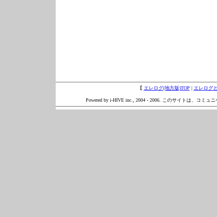
【
エレログ(地方版)TOP
|
エレログ
Powered by i-HIVE inc., 2004 - 2006. このサイトは