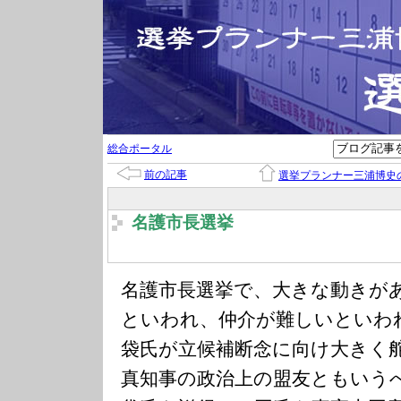
総合ポータル
前の記事
選挙プランナー三浦博史
名護市長選挙
名護市長選挙で、大きな動きが
といわれ、仲介が難しいといわ
袋氏が立候補断念に向け大きく
真知事の政治上の盟友ともいう