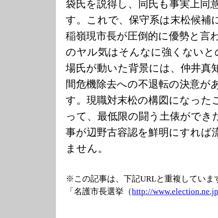
袋氏を説得し、同氏も事実上同
す。これで、保守系は末松候補
稲嶺現市長が圧倒的に優勢と言
のヤル気はそんなに強くないと
場氏が動いた背景には、仲井真
間危機除去への不退転の決意が
す。現職対末松の構図になった
って、最低限の闘う土俵ができ
事が辺野古容認を鮮明にすれば
ません。
※この記事は、下記URLと重複していま
「名護市長選挙（
http://www.elec
tion.ne.j