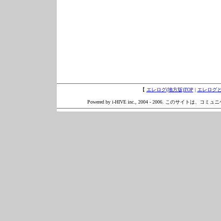
【
エレログ(地方版)TOP
|
エレログ
Powered by i-HIVE inc., 2004 - 2006. このサイトは