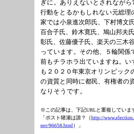
ぎに。ありえないとされながら
行動をとるかもしれない元総理
家では小泉進次郎氏、下村博文
百合子氏、鈴木寛氏、鳩山邦夫
彰氏、佐藤優子氏、楽天の三木
っています。その他、５輪関係
前もチラホラ出ていますね。い
も２０２０年東京オリンピック
の資質と同時に都民、有権者の
なりそうです。
※この記事は、下記URLと重複していま
「ポスト猪瀬は誰？（
http://www.elec
tion
ner/96658.html
）」