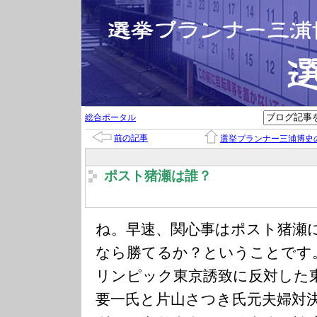
総合ポータル
前の記事
選挙プランナー三浦博史
ポスト猪瀬は誰？
ね。早速、関心事はポスト猪瀬
なら勝てるか？ということです
リンピック東京誘致に反対した
要一氏と片山さつき氏元夫婦対