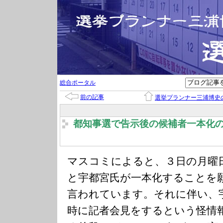
総合ポータル
前の記事
選挙プランナー三浦博史
都知事選で告示後の候補者一本化
マスコミによると、３日の月曜
と宇都宮氏が一本化することを
言われています。それに伴い、
時に記者会見をするという怪情