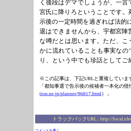
く後段はデマでしょうが、一言
宮氏に降りろということです。
示後の一定時間を過ぎれば法的
退はできませんから、宇都宮陣
な噂だとは思います。ただ、こ
かに流れていることも事実なの
り、という中でも珍話としてご
※この記事は、下記URLと重複していま
「都知事選で告示後の候補者一本化の怪
tion.ne.jp/plan
ner/96817.html
）」
トラックバックURL :
http://local.el
コメントを書く