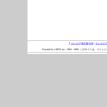
【
エレログ(地方版)TOP
|
エレログ
Powered by i-HIVE inc., 2004 - 2006. このサイトは