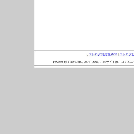
【
エレログ(地方版)TOP
|
エレログ
Powered by i-HIVE inc., 2004 - 2006. このサイトは