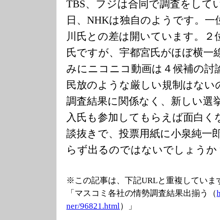
TBS、フジは合同で調査をして
日、NHKは独自のようです。一
川氏との差は開いています。２
氏ですが、宇都宮氏がほぼ横一
みにニコニコ動画は４候補の討
民放のような厳しい規制はない
調査結果に関係なく、新しい選
入氏も参加してもらえば面白く
談抜きで、投票用紙に小泉純一
らず出るのではないでしょうか
※この記事は、下記URLと重複していま
「マスコミ各社の情勢調査結果出揃う（
ner/96821.html
）」