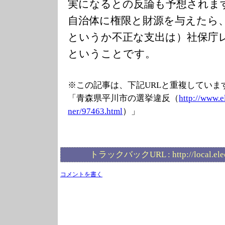
実になるとの反論も予想されま
自治体に権限と財源を与えたら
というか不正な支出は）社保庁
ということです。
※この記事は、下記URLと重複していま
「青森県平川市の選挙違反（
http://www.e
ner/97463.html
）」
トラックバックURL :
http://local.el
コメントを書く