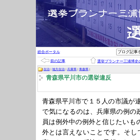
総合ポータル
前の記事
選挙プランナー三浦博史
自治
|
地方自治
|
兵庫県
|
青森県
|
青森県平川市の選挙違反
青森県平川市で１５人の市議が
で気になるのは、兵庫県の例の
員は例外中の例外と信じたいも
外とは言えないことです。そし