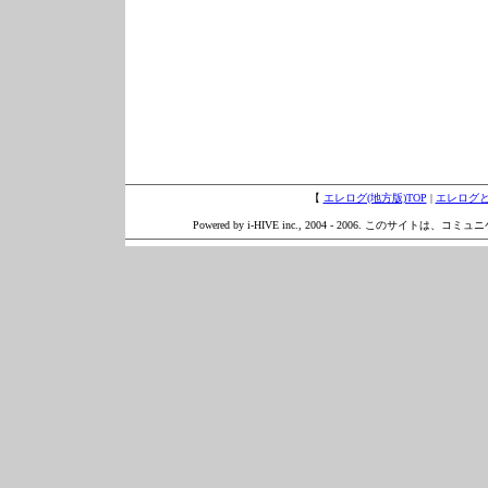
【
エレログ(地方版)TOP
|
エレログ
Powered by i-HIVE inc., 2004 - 2006. このサイトは