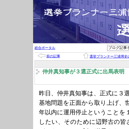
総合ポータル
前の記事
選挙プランナー三浦博史
仲井真知事が３選正式に出馬表明
昨日、仲井真知事は、正式に３
基地問題を正面から取り上げ、
年以内に運用停止ということを
したい、そのために辺野古の皆