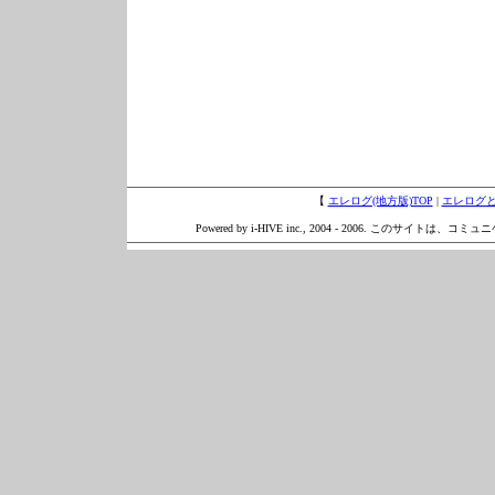
【
エレログ(地方版)TOP
|
エレログ
Powered by i-HIVE inc., 2004 - 2006. このサイトは