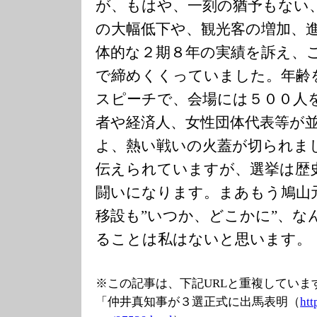
が、もはや、一刻の猶予もない
の大幅低下や、観光客の増加、
体的な２期８年の実績を訴え、
で締めくくっていました。年齢
スピーチで、会場には５００人
者や経済人、女性団体代表等が
よ、熱い戦いの火蓋が切られま
伝えられていますが、選挙は歴
闘いになります。まあもう鳩山
移設も”いつか、どこかに”、な
ることは私はないと思います。
※この記事は、下記URLと重複していま
「仲井真知事が３選正式に出馬表明（
htt