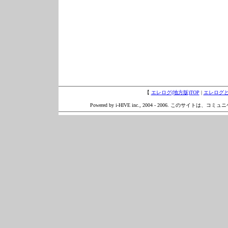
【
エレログ(地方版)TOP
|
エレログ
Powered by i-HIVE inc., 2004 - 2006. このサイトは