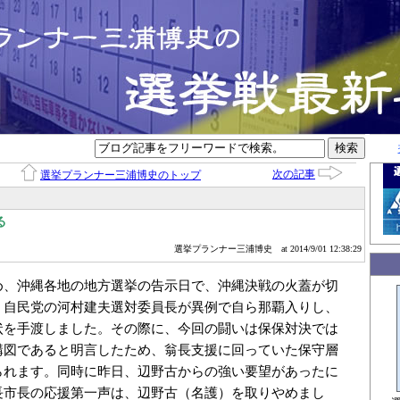
次の記事
選挙プランナー三浦博史のトップ
る
選挙プランナー三浦博史
at 2014/9/01 12:38:29
め、沖縄各地の地方選挙の告示日で、沖縄決戦の火蓋が切
、自民党の河村建夫選対委員長が異例で自ら那覇入りし、
状を手渡しました。その際に、今回の闘いは保保対決では
構図であると明言したため、翁長支援に回っていた保守層
られます。同時に昨日、辺野古からの強い要望があったに
長市長の応援第一声は、辺野古（名護）を取りやめまし