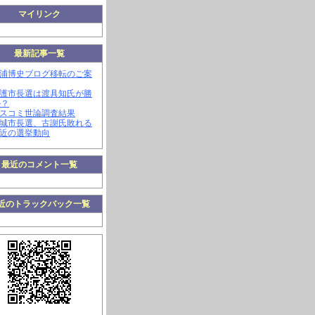
マイリンク
最新記事一覧
三浦博史ブログ移転のご案
名護市長選は渡具知氏が勝
か？
マスコミ世論調査結果
南城市長選、古謝氏敗れる
最近の選挙動向
最近のコメント一覧
近のトラックバック一覧