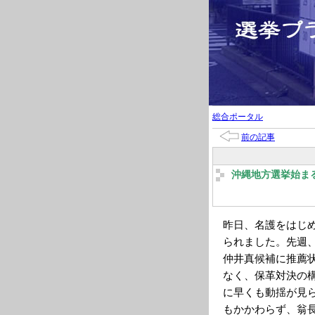
総合ポータル
前の記事
沖縄地方選挙始ま
昨日、名護をはじ
られました。先週
仲井真候補に推薦
なく、保革対決の
に早くも動揺が見
もかかわらず、翁