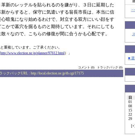
＝革新のレッテルを貼られるのを嫌がり、３日に延期した
>
革新からすると、保守に気遣いする翁長市長は、本当に信
疑心暗鬼になり始めるわけで、対立する双方にいい顔をす
どこかで墓穴を掘るものと期待しています。それにしても
は散々なので、こちらの修復が間に合うかも心配です。
Lと重複しています。ご了承ください。
（
http://www.elec
tion.ne.jp/plan
ner/97612.html
）」
■ 選
コメント (0)
トラックバック (0)
ラックバックURL :
http://local.election.ne.jp/tb.cgi/17175
日
01
08
15
22
29
[
+