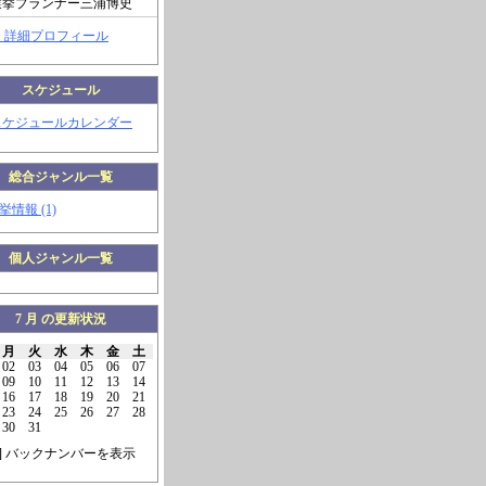
選挙プランナー三浦博史
> 詳細プロフィール
スケジュール
スケジュールカレンダー
総合ジャンル一覧
挙情報 (1)
個人ジャンル一覧
7 月 の更新状況
月
火
水
木
金
土
02
03
04
05
06
07
09
10
11
12
13
14
16
17
18
19
20
21
23
24
25
26
27
28
30
31
] バックナンバーを表示