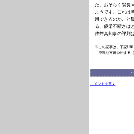
た。おそらく翁長
ようです。これは
用できるのか、と
る、優柔不断さは
仲井真知事の評判
※この記事は、下記UR
「沖縄地方選挙始まる
ト
コメントを書く