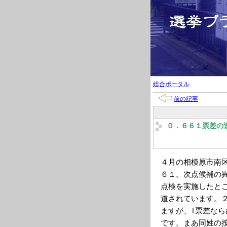
総合ポータル
前の記事
０．６６１票差の
４月の相模原市南
６１。次点候補の
点検を実施したと
道されています。
ますが、1票差な
です。まあ同姓の