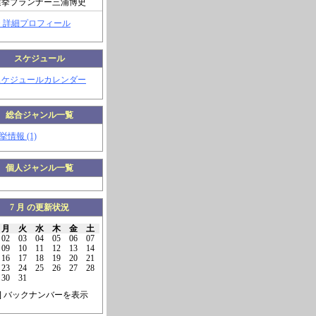
選挙プランナー三浦博史
> 詳細プロフィール
スケジュール
スケジュールカレンダー
総合ジャンル一覧
挙情報 (1)
個人ジャンル一覧
7 月 の更新状況
月
火
水
木
金
土
02
03
04
05
06
07
09
10
11
12
13
14
16
17
18
19
20
21
23
24
25
26
27
28
30
31
] バックナンバーを表示