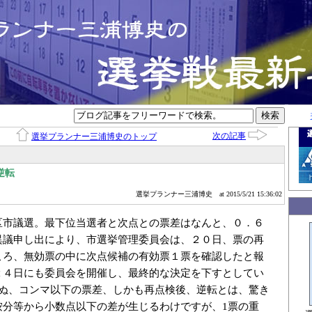
次の記事
選挙プランナー三浦博史のトップ
逆転
選挙プランナー三浦博史
at 2015/5/21 15:36:02
区市議選。最下位当選者と次点との票差はなんと、０．６
異議申し出により、市選挙管理委員会は、２０日、票の再
ころ、無効票の中に次点候補の有効票１票を確認したと報
２４日にも委員会を開催し、最終的な決定を下すとしてい
らぬ、コンマ以下の票差、しかも再点検後、逆転とは、驚き
按分等から小数点以下の差が生じるわけですが、1票の重