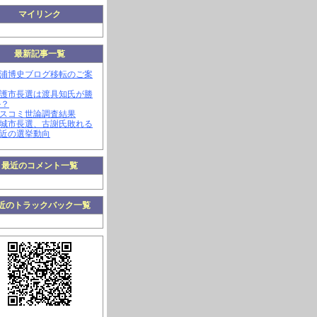
マイリンク
最新記事一覧
三浦博史ブログ移転のご案
名護市長選は渡具知氏が勝
か？
マスコミ世論調査結果
南城市長選、古謝氏敗れる
最近の選挙動向
最近のコメント一覧
近のトラックバック一覧