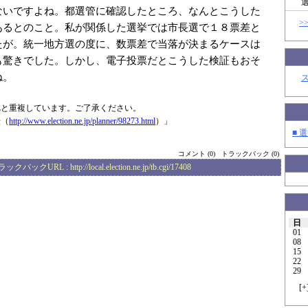
ないですよね。都選管に確認したところ、なんとこうした
>
あるとのこと。私が関係した選挙では市長選で１８票差と
たが。統一地方選の度に、数票差で当落が決まるケースは
も驚きでした。しかし、電子投票だとこうした検証もおそ
ね。
Lと重複しています。ご了承ください。
転（
http://www.elec
tion.ne.jp/plan
ner/98273.html
）」
■ 選
コメント (0)
トラックバック (0)
ラックバックURL :
http://local.election.ne.jp/tb.cgi/17408
日
01
08
15
22
29
[
+