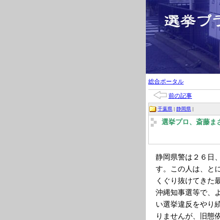
総合ポータル
前の記事
千葉県
|
静岡県
|
選挙プロ、斎藤ま
静岡県警は２６日
す。この人は、と
くぐり抜けてきた
沖縄知事選等で、
い選挙違反をやり
りませんが、旧態