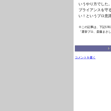
いうやり方でした
プライアンスを守
い！というプロ意
※この記事は、下記UR
「選挙プロ、斎藤まさ
ト
コメントを書く