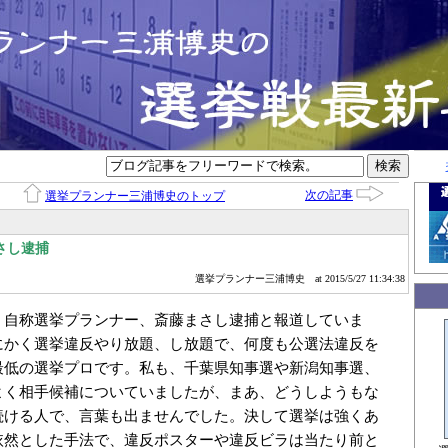
次の記事
選挙プランナー三浦博史のトップ
さし逮捕
選挙プランナー三浦博史
at 2015/5/27 11:34:38
、自称選挙プランナー、斎藤まさし逮捕と報道していま
にかく選挙違反やり放題、し放題で、何度も公選法違反を
最低の選挙プロです。私も、千葉県知事選や新潟知事選、
よく相手候補についていましたが、まあ、どうしようもな
続ける人で、言葉も出ませんでした。決して選挙は強くあ
依然とした手法で、違反ポスターや違反ビラは当たり前と