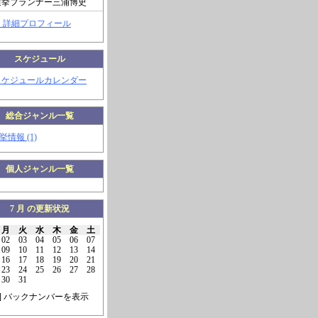
選挙プランナー三浦博史
> 詳細プロフィール
スケジュール
スケジュールカレンダー
総合ジャンル一覧
挙情報 (1)
個人ジャンル一覧
7 月 の更新状況
月
火
水
木
金
土
02
03
04
05
06
07
09
10
11
12
13
14
16
17
18
19
20
21
23
24
25
26
27
28
30
31
] バックナンバーを表示