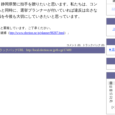
。静岡県警に拍手を贈りたいと思います。私たちは、コン
>
ると同時に、選挙プランナーが付いていれば違反は出さな
識を今後も大切にしていきたいと思っています。
Lと重複しています。ご了承ください。
し逮捕（
http://www.elec
tion.ne.jp/plan
ner/98287.html
）」
コメント (0)
トラックバック (0)
■ 選
ラックバックURL :
http://local.election.ne.jp/tb.cgi/17409
日
01
08
15
22
29
[
+