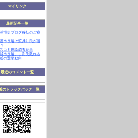
マイリンク
最新記事一覧
三浦博史ブログ移転のご案
名護市長選は渡具知氏が勝
か？
マスコミ世論調査結果
南城市長選、古謝氏敗れる
最近の選挙動向
最近のコメント一覧
近のトラックバック一覧