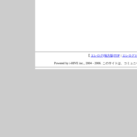
【
エレログ(地方版)TOP
|
エレログ
Powered by i-HIVE inc., 2004 - 2006. このサイトは