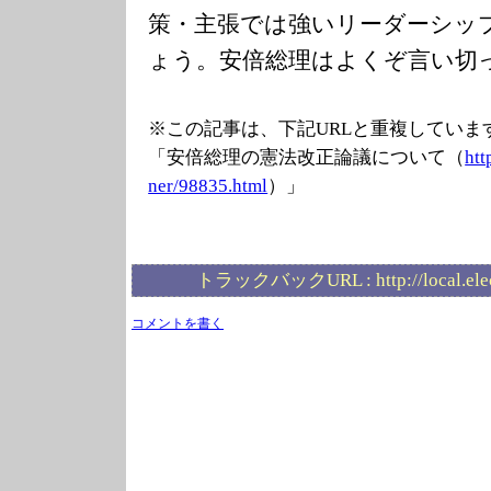
策・主張では強いリーダーシッ
ょう。安倍総理はよくぞ言い切
※この記事は、下記URLと重複していま
「安倍総理の憲法改正論議について（
htt
ner/98835.html
）」
トラックバックURL :
http://local.el
コメントを書く