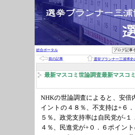
総合ポータル
前の記事
選挙プランナー三浦博史
最新マスコミ世論調査最新マスコ
NHKの世論調査によると、安倍
イントの４８％、不支持は+６
５％。政党支持率は自民党が-１
４％、民進党が+０．６ポイン