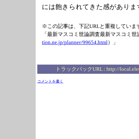
には飽きられてきた感がありま
※この記事は、下記URLと重複していま
「最新マスコミ世論調査最新マスコミ世
tion.ne.jp/plan
ner/99654.html
）」
トラックバックURL :
http://local.el
コメントを書く