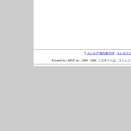
【
エレログ(地方版)TOP
|
エレログ
Powered by i-HIVE inc., 2004 - 2006. このサイトは