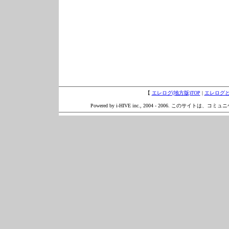
【
エレログ(地方版)TOP
|
エレログ
Powered by i-HIVE inc., 2004 - 2006. このサイトは