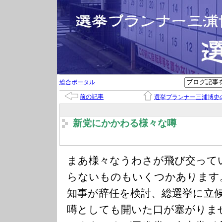
総合ポータル
前の記事
選挙プランナー三浦博史
新党にかかわる様々な噂
まあ様々なうわさが飛び交って
らないものもいくつかあります
知事が辞任を検討、総選挙に立
噂としても開いた口が塞がりま