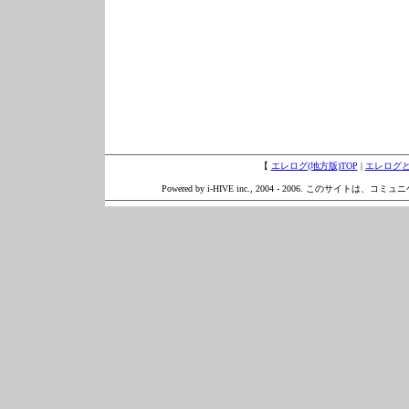
【
エレログ(地方版)TOP
|
エレログ
Powered by i-HIVE inc., 2004 - 2006. このサイトは