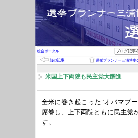
総合ポータル
前の記事
選挙プランナー三浦博史
米国上下両院も民主党大躍進
全米に巻き起こった“オバマブー
席巻し、上下両院ともに民主党
す。