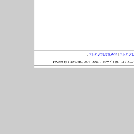
【
エレログ(地方版)TOP
|
エレログ
Powered by i-HIVE inc., 2004 - 2006. このサイトは