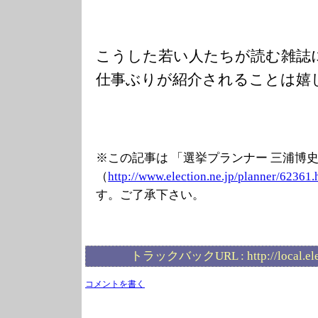
こうした若い人たちが読む雑誌
仕事ぶりが紹介されることは嬉
※この記事は 「選挙プランナー 三浦博
（
http://www.elec
tion.ne.jp/plan
ner/62361.
す。ご了承下さい。
トラックバックURL :
http://local.e
コメントを書く