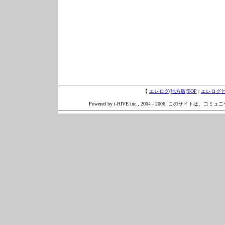
【
エレログ(地方版)TOP
|
エレログ
Powered by i-HIVE inc., 2004 - 2006. このサイトは