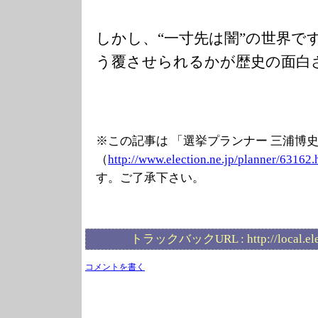
しかし、“一寸先は闇”の世界で
う覆させられるかが歴史の面白
※この記事は 「選挙プランナー 三浦博
（
http://www.elec
tion.ne.jp/plan
ner/63162.
す。ご了承下さい。
トラックバックURL :
http://local.e
コメントを書く