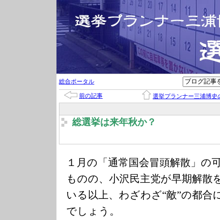
総合ポータル
前の記事
選挙プランナー三浦博史
総選挙は来年秋か？
１月の「通常国会冒頭解散」の
ものの、小沢民主党が早期解散
いる以上、わざわざ“敵”の都合
でしょう。