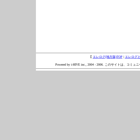
【
エレログ(地方版)TOP
|
エレログ
Powered by i-HIVE inc., 2004 - 2006. このサイトは