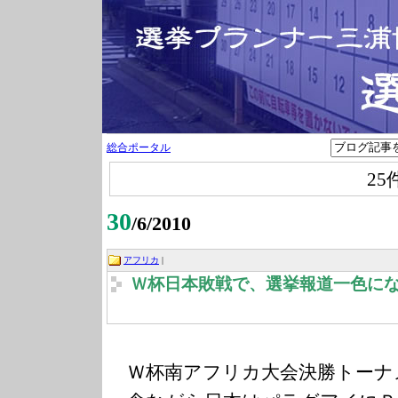
総合ポータル
25
30
/6/2010
アフリカ
|
Ｗ杯日本敗戦で、選挙報道一色に
Ｗ杯南アフリカ大会決勝トーナ