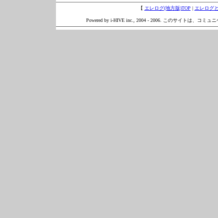
【
エレログ(地方版)TOP
|
エレログ
Powered by i-HIVE inc., 2004 - 2006. このサイトは