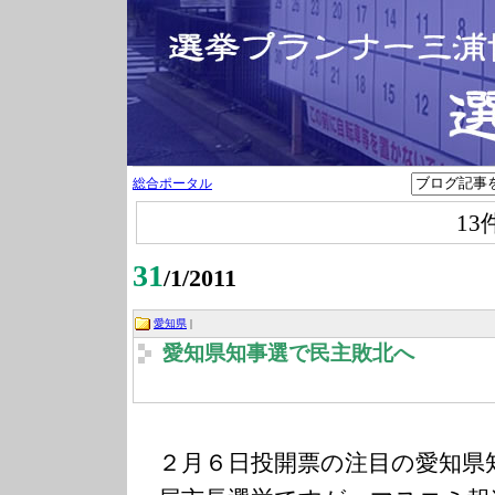
総合ポータル
13
31
/1/2011
愛知県
|
愛知県知事選で民主敗北へ
２月６日投開票の注目の愛知県