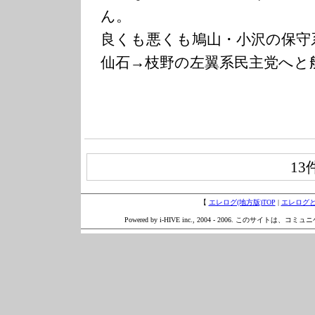
ん。
良くも悪くも鳩山・小沢の保守
仙石→枝野の左翼系民主党へと
13
【
エレログ(地方版)TOP
|
エレログ
Powered by i-HIVE inc., 2004 - 2006. このサイトは