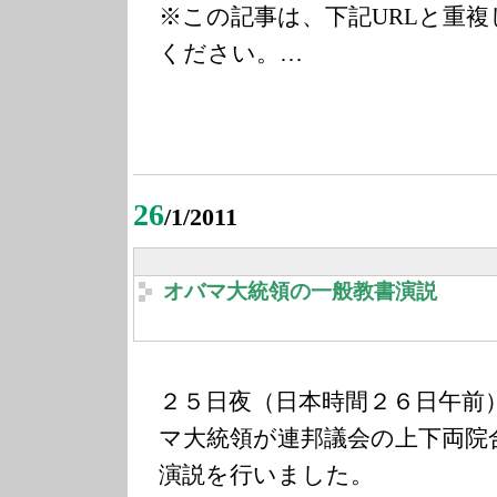
※この記事は、下記URLと重
ください。…
26
/1/2011
オバマ大統領の一般教書演説
２５日夜（日本時間２６日午前
マ大統領が連邦議会の上下両院
演説を行いました。