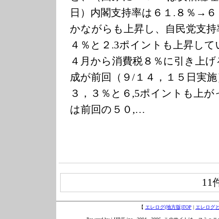
日）内閣支持率は６１.８％→６
かながらも上昇し、自民党支持率
４％と２.3ポイントも上昇し
４月から消費税８％に引き上げ
成が前回（９/１４，１５日実施
３，３％と６,5ポイントも上
は前回の５０,…
11
【
エレログ(地方版)TOP
|
エレログ