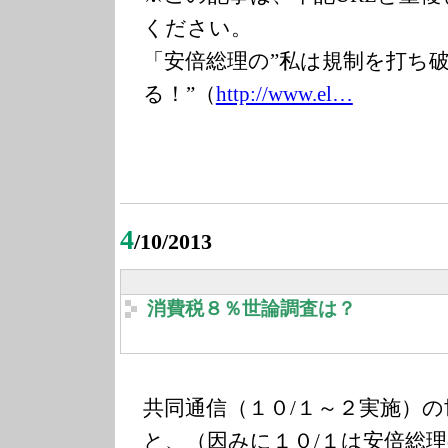
ください。
「安倍総理の”私は規制を打ち
る！”（
http://www.el…
4
/10/2013
消費税８％世論調査は？
共同通信（１０/１～２実施）
と、（因みに１０/１は安倍総