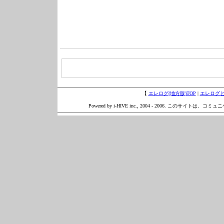
【
エレログ(地方版)TOP
|
エレログ
Powered by i-HIVE inc., 2004 - 2006. このサイトは