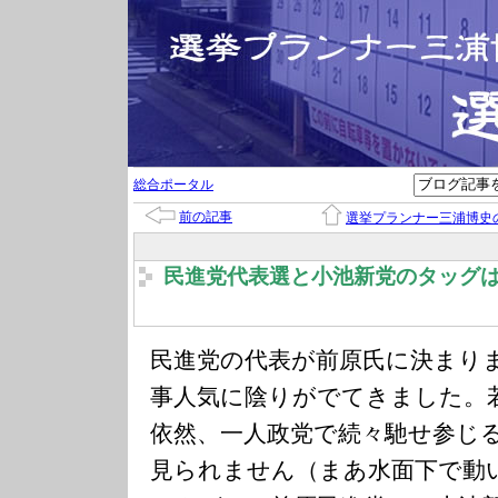
総合ポータル
前の記事
選挙プランナー三浦博史
民進党代表選と小池新党のタッグ
民進党の代表が前原氏に決まり
事人気に陰りがでてきました。
依然、一人政党で続々馳せ参じ
見られません（まあ水面下で動