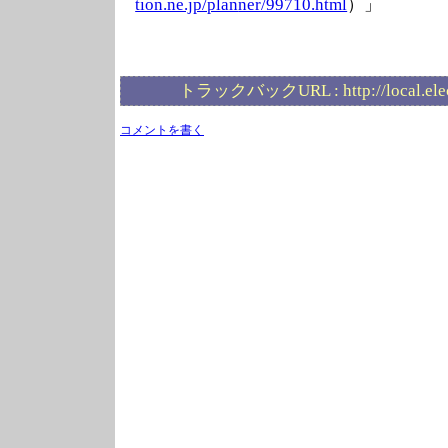
tion.ne.jp/plan
ner/99710.html
）」
トラックバックURL :
http://local.el
コメントを書く