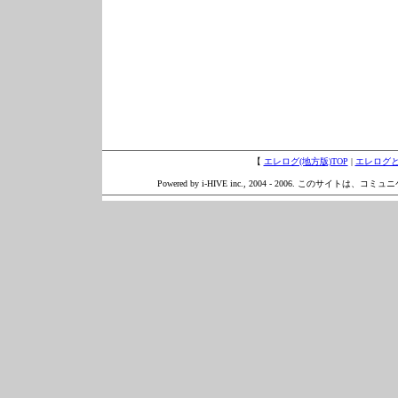
【
エレログ(地方版)TOP
|
エレログ
Powered by i-HIVE inc., 2004 - 2006. このサイトは