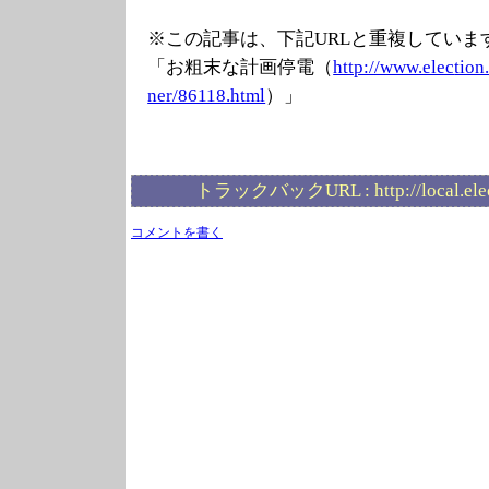
※この記事は、下記URLと重複していま
「お粗末な計画停電（
http://www.elec
tion
ner/86118.html
）」
トラックバックURL :
http://local.el
コメントを書く