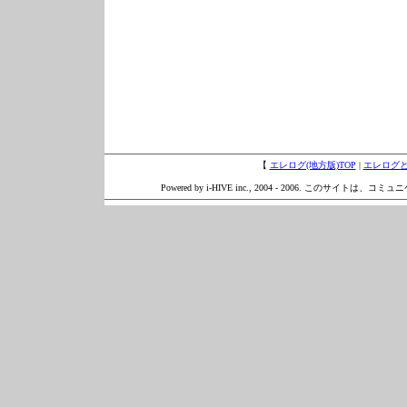
【
エレログ(地方版)TOP
|
エレログ
Powered by i-HIVE inc., 2004 - 2006. このサイトは