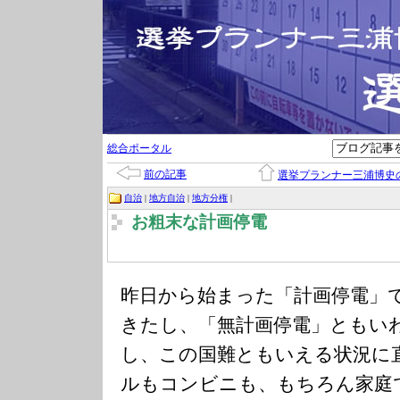
総合ポータル
前の記事
選挙プランナー三浦博史
自治
|
地方自治
|
地方分権
|
お粗末な計画停電
昨日から始まった「計画停電」
きたし、「無計画停電」ともい
し、この国難ともいえる状況に
ルもコンビニも、もちろん家庭