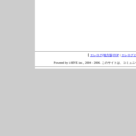
【
エレログ(地方版)TOP
|
エレログ
Powered by i-HIVE inc., 2004 - 2006. このサイトは