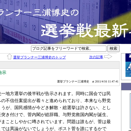
次の記事
選挙プランナー三浦博史のトップ
告示
選挙プランナー三浦博史
at 2011/4/16 11:47:41
統一地方選挙の後半戦が告示されます。同時に国会では民
への不信任案提出が着々と進められており、本来なら野党
ょうが、国民感情が今どき解散・総選挙は許さない、とし
任突き付けで、菅内閣が総辞職、与野党救国内閣が誕生、
がまことしやかに噂されています。問題は誰もが、菅は最
までは異論がないでしょうが、ポスト菅を誰にするかで