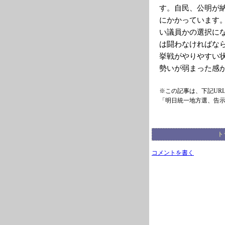
す。自民、公明が
にかかっています
い議員かの選択に
は闘わなければな
挙戦がやりやすい
勢いが弱まった感
※この記事は、下記UR
「明日統一地方選、告
ト
コメントを書く