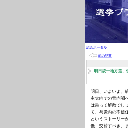
総合ポータル
前の記事
明日統一地方選、
明日、いよいよ、
主党内での菅内閣
は乗って解散でし
て、与党内の不信
というストーリー
低、交替すべき、