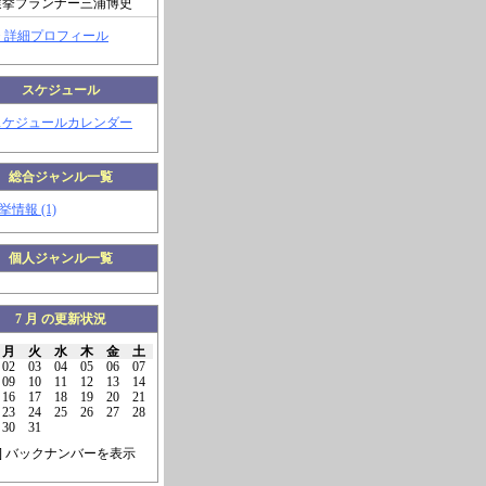
選挙プランナー三浦博史
> 詳細プロフィール
スケジュール
スケジュールカレンダー
総合ジャンル一覧
挙情報 (1)
個人ジャンル一覧
7 月 の更新状況
月
火
水
木
金
土
02
03
04
05
06
07
09
10
11
12
13
14
16
17
18
19
20
21
23
24
25
26
27
28
30
31
] バックナンバーを表示