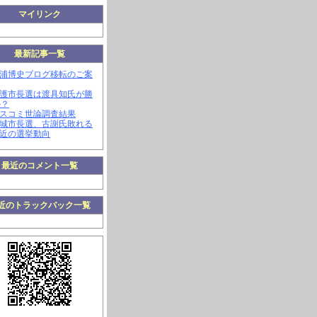
マイリンク
最新記事一覧
三浦博史ブログ移転のご案
名護市長選は渡具知氏が勝
か？
マスコミ世論調査結果
南城市長選、古謝氏敗れる
最近の選挙動向
最近のコメント一覧
近のトラックバック一覧