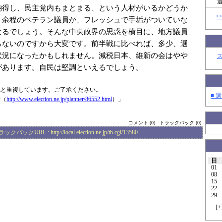
納得し、民主党内もまとまる、という人材がいるかどうか
>
。余程のベテラン議員か、フレッシュで手垢がついていな
なるでしょう。そんな中央政界の思惑を横目に、地方議員
らないのですから大変です。前半戦に比べれば、多少、選
状況になったかもしれません。減税日本、維新の会はやや
があります。自民は堅調といえるでしょう。
Lと重複しています。ご了承ください。
■ 選
示（
http://www.elec
tion.ne.jp/plan
ner/86552.html
）」
コメント (0)
トラックバック (0)
ラックバックURL :
http://local.election.ne.jp/tb.cgi/13580
日
01
08
15
22
29
[
+