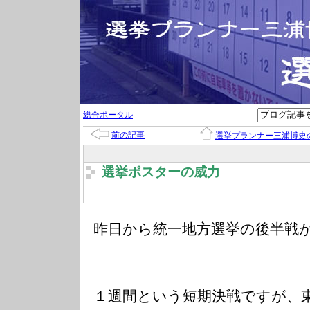
総合ポータル
前の記事
選挙プランナー三浦博史
選挙ポスターの威力
昨日から統一地方選挙の後半戦
１週間という短期決戦ですが、