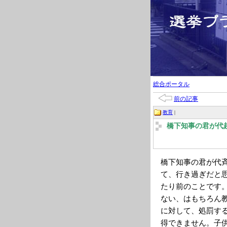
総合ポータル
前の記事
教育
|
橋下知事の君が代
橋下知事の君が代
て、行き過ぎだと
たり前のことです
ない、はもちろん
に対して、処罰す
得できません。子