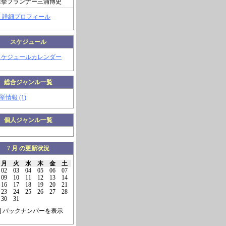
選挙プランナー三浦博史
> 詳細プロフィール
スケジュール
スケジュールカレンダー
総合ジャンル一覧
挙情報 (1)
個人ジャンル一覧
7 月 の更新状況
月
火
水
木
金
土
02
03
04
05
06
07
09
10
11
12
13
14
16
17
18
19
20
21
23
24
25
26
27
28
30
31
] バックナンバーを表示