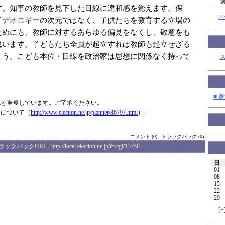
す。知事の教師を見下した目線に違和感を覚えます。保
>
イデオロギーの次元ではなく、子供たちを教育する立場の
ためにも、教師に対するあらゆる偏見をなくし、敬意をも
思います。子どもたち全員が起立すれば教師も起立せざる
ょう。こども本位・目線を政治家は思想に関係なく持って
。
■ 選
Lと重複しています。ご了承ください。
立について（
http://www.elec
tion.ne.jp/plan
ner/86797.html
）」
コメント (0)
トラックバック (0)
ラックバックURL :
http://local.election.ne.jp/tb.cgi/13758
日
01
08
15
22
29
[
+