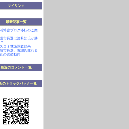
マイリンク
最新記事一覧
三浦博史ブログ移転のご案
名護市長選は渡具知氏が勝
か？
マスコミ世論調査結果
南城市長選、古謝氏敗れる
最近の選挙動向
最近のコメント一覧
近のトラックバック一覧