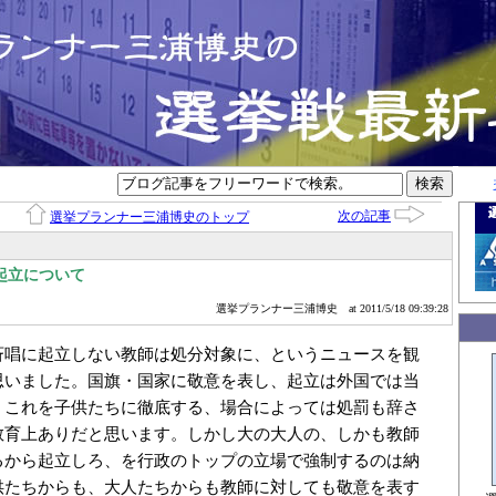
次の記事
選挙プランナー三浦博史のトップ
起立について
選挙プランナー三浦博史
at 2011/5/18 09:39:28
斉唱に起立しない教師は処分対象に、というニュースを観
思いました。国旗・国家に敬意を表し、起立は外国では当
。これを子供たちに徹底する、場合によっては処罰も辞さ
教育上ありだと思います。しかし大の大人の、しかも教師
るから起立しろ、を行政のトップの立場で強制するのは納
供たちからも、大人たちからも教師に対しても敬意を表す