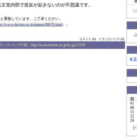
民主党内部で造反が起きないのが不思議です。
>
Lと重複しています。ご了承ください。
tp://www.elec
tion.ne.jp/plan
ner/88676.html
）」
コメント (0)
トラックバック (0)
ラックバックURL :
http://local.election.ne.jp/tb.cgi/15230
■ 選
日
01
08
15
22
29
[
+