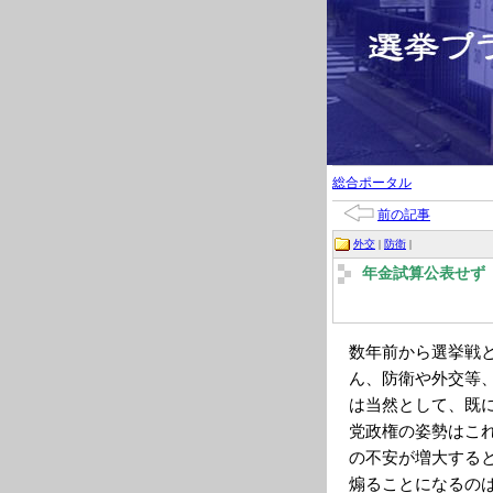
総合ポータル
前の記事
外交
|
防衛
|
年金試算公表せず
数年前から選挙戦
ん、防衛や外交等
は当然として、既
党政権の姿勢はこ
の不安が増大する
煽ることになるの