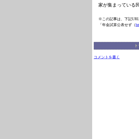
家が集まっている
※この記事は、下記UR
「年金試算公表せず（
ht
ト
コメントを書く