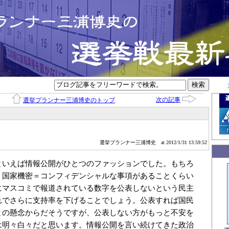
次の記事
選挙プランナー三浦博史のトップ
選挙プランナー三浦博史
at 2012/1/31 13:59:52
といえば情報公開がひとつのファッションでした。もちろ
、国家機密＝コンフィデンシャルな事項があることくらい
にマスコミで報道されている数字を公表しないという民主
れでさらに支持率を下げることでしょう。公表すれば国民
との懸念からだそうですが、公表しない方がもっと不安を
は明々白々だと思います。情報公開を言い続けてきた政治