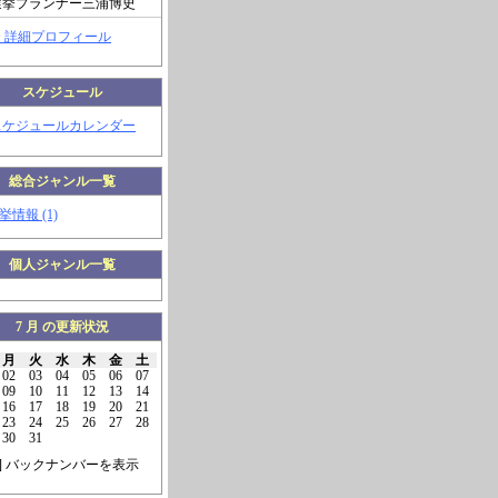
選挙プランナー三浦博史
> 詳細プロフィール
スケジュール
スケジュールカレンダー
総合ジャンル一覧
挙情報 (1)
個人ジャンル一覧
7 月 の更新状況
月
火
水
木
金
土
02
03
04
05
06
07
09
10
11
12
13
14
16
17
18
19
20
21
23
24
25
26
27
28
30
31
] バックナンバーを表示