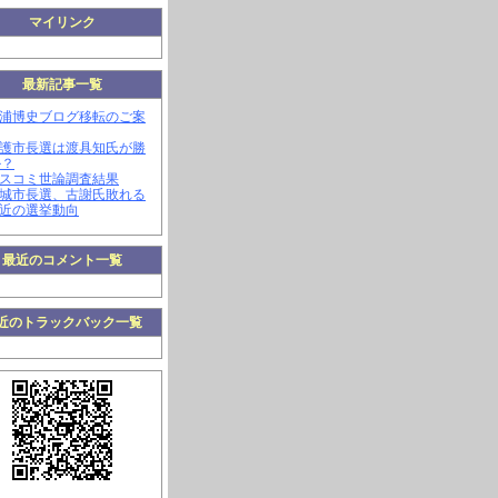
マイリンク
最新記事一覧
三浦博史ブログ移転のご案
名護市長選は渡具知氏が勝
か？
マスコミ世論調査結果
南城市長選、古謝氏敗れる
最近の選挙動向
最近のコメント一覧
近のトラックバック一覧