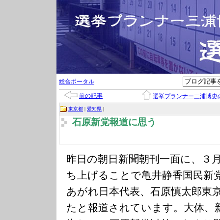
総合ポータル
前の記事
選挙プランナー三浦博史
東京都
|
愛知県
|
石原新党報道に思う
昨日の朝日新聞朝刊一面に、３
ち上げることで亀井静香国民新
あがれ日本代表、石原慎太郎東
たと報道されています。大体、