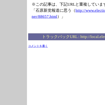
※この記事は、下記URLと重複していま
「石原新党報道に思う（
http://www.elec
ti
ner/88657.html
）」
トラックバックURL :
http://local.el
コメントを書く