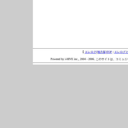
【
エレログ(地方版)TOP
|
エレログ
Powered by i-HIVE inc., 2004 - 2006. このサイトは