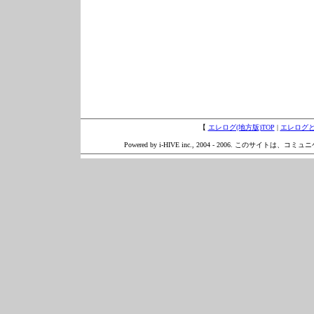
【
エレログ(地方版)TOP
|
エレログ
Powered by i-HIVE inc., 2004 - 2006. このサイトは