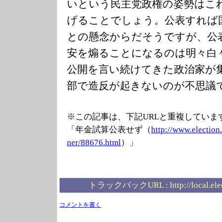
いという民主党政権の姿勢はこ
げることでしょう。公表すれば
との懸念からだそうですが、公
安を煽ることになるのは明々白
公開を言い続けてきた政治家が
部で造反が起きないのが不思議
※この記事は、下記URLと重複していま
「年金試算公表せず（
http://www.elec
tion
ner/88676.html
）」
トラックバックURL :
http://local.el
コメントを書く