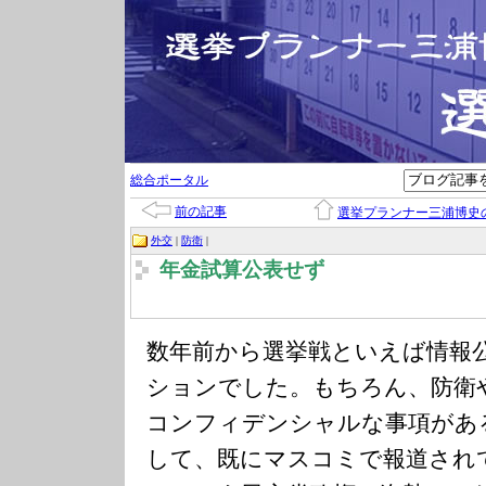
総合ポータル
前の記事
選挙プランナー三浦博史
外交
|
防衛
|
年金試算公表せず
数年前から選挙戦といえば情報
ションでした。もちろん、防衛
コンフィデンシャルな事項があ
して、既にマスコミで報道され