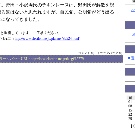
す。野田・小沢両氏のチキンレースは、野田氏が解散を視
>
残る道はないと思われますが、自民党、公明党がどう出る
みになってきました。
Lと重複しています。ご了承ください。
物別れに（
http://www.elec
tion.ne.jp/plan
ner/89524.html
）」
コメント (0)
トラックバック (0)
■ 選
ラックバックURL :
http://local.election.ne.jp/tb.cgi/15779
日
01
08
15
22
29
[
+