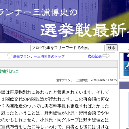
次の記事
選挙プランナー三浦博史のトップ
度物別れに
選挙プランナー三浦博史
at 2012/6/04 12:18:35
会談は再度物別れに終わったと報道されています。そして
、１閣僚交代の内閣改造が行われます。この再会談は何な
か？内閣改造のついでに輿石幹事長も更迭すればよかった
、残ったということは、野田総理が小沢・野田会談でやや
たのかもしれません。小沢氏・同グループは野田総理とは
ば宣戦布告をしたに等しいわけで、両者とも後には引けな