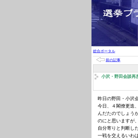
総合ポータル
前の記事
小沢・野田会談再
昨日の野田・小沢
今日、４閣僚更迭
んだたのでしょう
のにと思いますが
自分寄りと判断し
一戦を交えるいわ