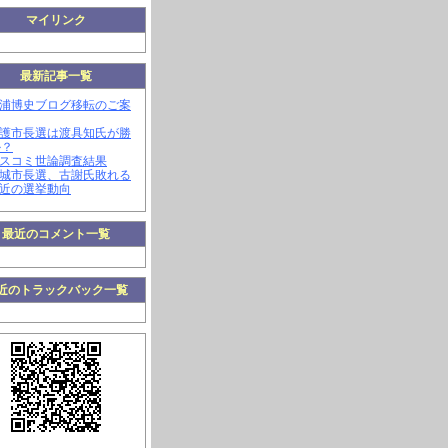
マイリンク
最新記事一覧
三浦博史ブログ移転のご案
名護市長選は渡具知氏が勝
か？
マスコミ世論調査結果
南城市長選、古謝氏敗れる
最近の選挙動向
最近のコメント一覧
近のトラックバック一覧