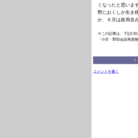
くなったと思いま
野におくしか生き
か、６月は政局含
※この記事は、下記UR
「小沢・野田会談再度
ト
コメントを書く