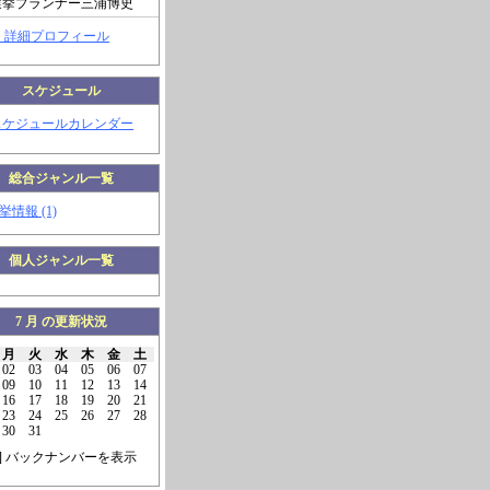
選挙プランナー三浦博史
> 詳細プロフィール
スケジュール
スケジュールカレンダー
総合ジャンル一覧
挙情報 (1)
個人ジャンル一覧
7 月 の更新状況
月
火
水
木
金
土
02
03
04
05
06
07
09
10
11
12
13
14
16
17
18
19
20
21
23
24
25
26
27
28
30
31
] バックナンバーを表示