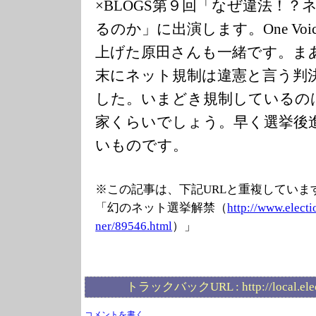
×BLOGS第９回「なぜ違法！
るのか」に出演します。One Vo
上げた原田さんも一緒です。ま
末にネット規制は違憲と言う判
した。いまどき規制しているの
家くらいでしょう。早く選挙後
いものです。
※この記事は、下記URLと重複していま
「幻のネット選挙解禁（
http://www.elec
ti
ner/89546.html
）」
トラックバックURL :
http://local.el
コメントを書く