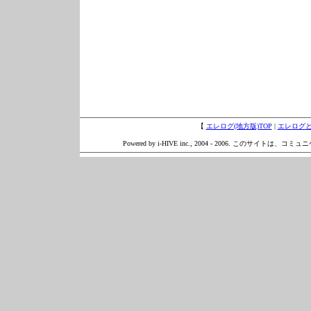
【
エレログ(地方版)TOP
|
エレログ
Powered by i-HIVE inc., 2004 - 2006. このサイトは