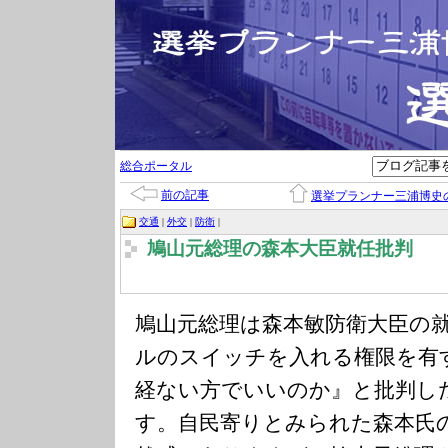
総合ポータル
前の記事
選挙プランナー三浦博史
交通
|
外交
|
防衛
|
鳩山元総理の森本大臣就任批判
鳩山元総理は森本敏防衛大臣の
ルのスイッチを入れる権限を有
経ない方でいいのか』と批判し
す。自民寄りとみられた森本氏