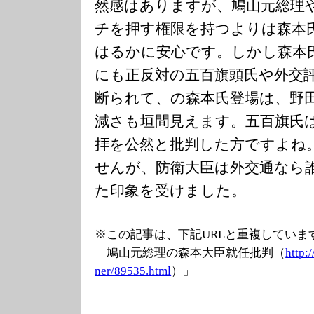
然感はありますが、鳩山元総理
チを押す権限を持つよりは森本
はるかに安心です。しかし森本
にも正反対の五百旗頭氏や外交
断られて、の森本氏登場は、野
減さも垣間見えます。五百旗氏
拝を公然と批判した方ですよね
せんが、防衛大臣は外交通なら
た印象を受けました。
※この記事は、下記URLと重複していま
「鳩山元総理の森本大臣就任批判（
http:
ner/89535.html
）」