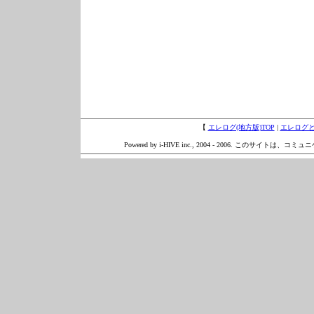
【
エレログ(地方版)TOP
|
エレログ
Powered by i-HIVE inc., 2004 - 2006. このサイトは