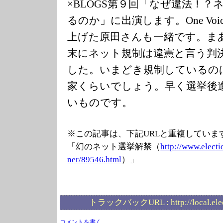
×BLOGS第９回「なぜ違法！
るのか」に出演します。One Vo
上げた原田さんも一緒です。ま
末にネット規制は違憲と言う判
した。いまどき規制しているの
家くらいでしょう。早く選挙後
いものです。
※この記事は、下記URLと重複していま
「幻のネット選挙解禁（
http://www.elec
ti
ner/89546.html
）」
トラックバックURL :
http://local.el
コメントを書く