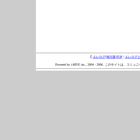
【
エレログ(地方版)TOP
|
エレログ
Powered by i-HIVE inc., 2004 - 2006. このサイトは