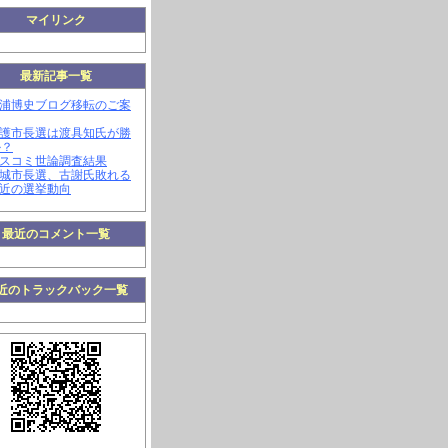
マイリンク
最新記事一覧
三浦博史ブログ移転のご案
名護市長選は渡具知氏が勝
か？
マスコミ世論調査結果
南城市長選、古謝氏敗れる
最近の選挙動向
最近のコメント一覧
近のトラックバック一覧