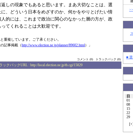
裏返しの現象でもあると思います。まあ大切なことは、選
>
上に、どういう日本をめざすのか、何かをやりとげたい情
個人的には、これまで政治に関心のなかった層の方が、政
もってくれることは大歓迎です。
Lと重複しています。ご了承ください。
生の記事掲載（
http://www.elec
tion.ne.jp/plan
ner/89602.html
）」
■ 選
コメント (0)
トラックバック (0)
ラックバックURL :
http://local.election.ne.jp/tb.cgi/15829
日
01
08
15
22
29
[
+