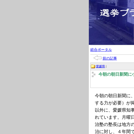
総合ポータル
前の記事
愛媛県
|
今朝の朝日新聞に
今朝の朝日新聞に
する力が必要）が
以外に、愛媛県知
れています。月曜
治塾の塾長は地方
治に対し、４年間