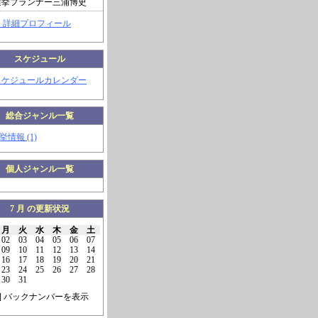
選挙プランナー三浦博史
> 詳細プロフィール
スケジュール
スケジュールカレンダー
総合ジャンル一覧
挙情報 (1)
個人ジャンル一覧
7 月 の更新状況
月
火
水
木
金
土
02
03
04
05
06
07
09
10
11
12
13
14
16
17
18
19
20
21
23
24
25
26
27
28
30
31
] バックナンバーを表示