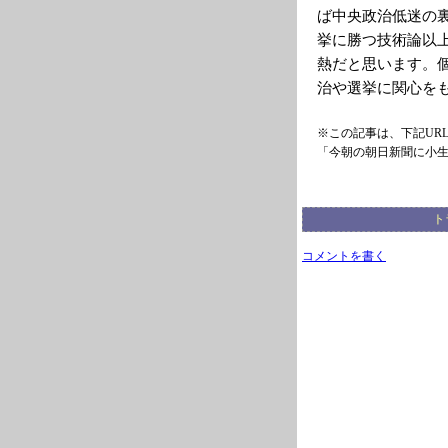
ば中央政治低迷の
挙に勝つ技術論以
熱だと思います。
治や選挙に関心を
※この記事は、下記UR
「今朝の朝日新聞に小
ト
コメントを書く