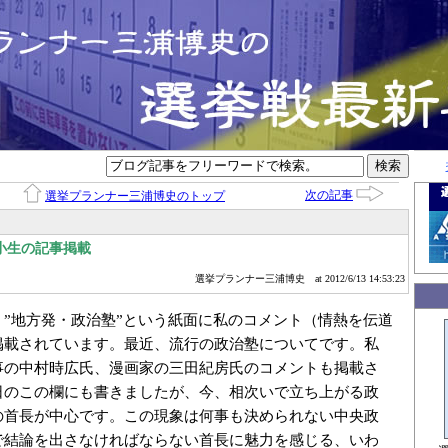
次の記事
選挙プランナー三浦博史のトップ
小生の記事掲載
選挙プランナー三浦博史
at 2012/6/13 14:53:23
、”地方発・政治塾”という紙面に私のコメント（情熱を伝道
掲載されています。最近、流行の政治塾についてです。私
事の中村時広氏、漫画家の三田紀房氏のコメントも掲載さ
日のこの欄にも書きましたが、今、相次いで立ち上がる政
の首長が中心です。この現象は何事も決められない中央政
で結論を出さなければならない首長に魅力を感じる、いわ