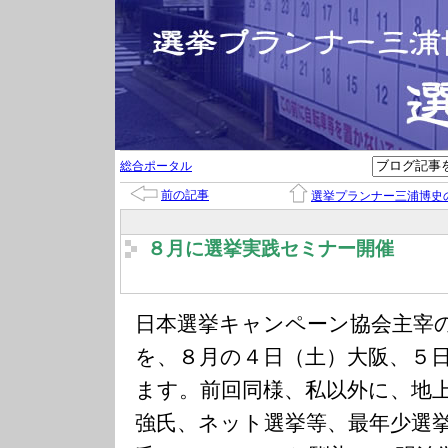
総合ポータル
前の記事
選挙プランナー三浦博史
８月に選挙実践セミナー開催
日本選挙キャンペーン協会主宰
を、８月の４日（土）大阪、５
ます。前回同様、私以外に、地
強氏、ネット選挙等、最年少選