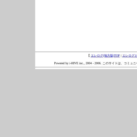
【
エレログ(地方版)TOP
|
エレログ
Powered by i-HIVE inc., 2004 - 2006. このサイトは