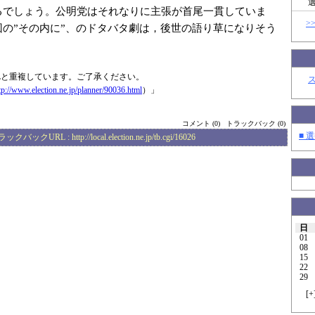
るでしょう。公明党はそれなりに主張が首尾一貫していま
>
回の”その内に”、のドタバタ劇は，後世の語り草になりそう
Lと重複しています。ご了承ください。
tp://www.elec
tion.ne.jp/plan
ner/90036.html
）」
コメント (0)
トラックバック (0)
■ 選
ラックバックURL :
http://local.election.ne.jp/tb.cgi/16026
日
01
08
15
22
29
[
+