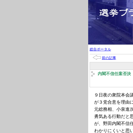
総合ポータル
前の記事
内閣不信任案否決
９日夜の衆院本会
が３党合意を理由
元総務相、小泉進
勇気ある行動だと
が、野田内閣不信
わかりにくいと思