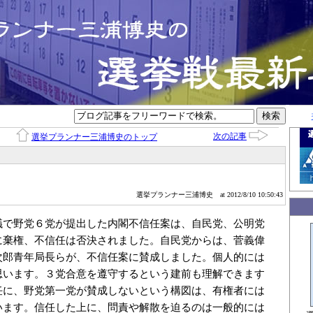
次の記事
選挙プランナー三浦博史のトップ
選挙プランナー三浦博史
at 2012/8/10 10:50:43
議で野党６党が提出した内閣不信任案は、自民党、公明党
に棄権、不信任は否決されました。自民党からは、菅義偉
次郎青年局長らが、不信任案に賛成しました。個人的には
思います。３党合意を遵守するという建前も理解できます
任に、野党第一党が賛成しないという構図は、有権者には
います。信任した上に、問責や解散を迫るのは一般的には