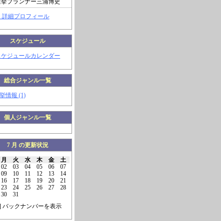
選挙プランナー三浦博史
> 詳細プロフィール
スケジュール
スケジュールカレンダー
総合ジャンル一覧
挙情報 (1)
個人ジャンル一覧
7 月 の更新状況
月
火
水
木
金
土
02
03
04
05
06
07
09
10
11
12
13
14
16
17
18
19
20
21
23
24
25
26
27
28
30
31
] バックナンバーを表示