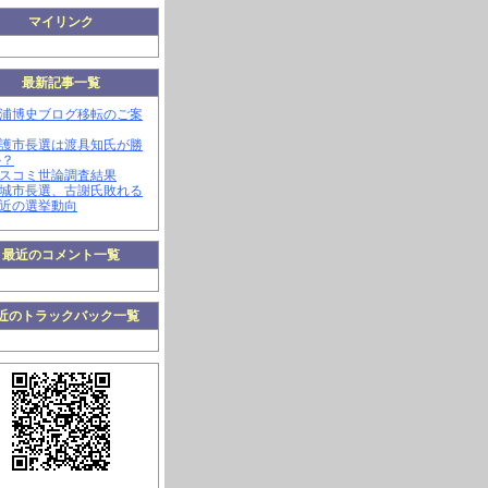
マイリンク
最新記事一覧
三浦博史ブログ移転のご案
名護市長選は渡具知氏が勝
か？
マスコミ世論調査結果
南城市長選、古謝氏敗れる
最近の選挙動向
最近のコメント一覧
近のトラックバック一覧