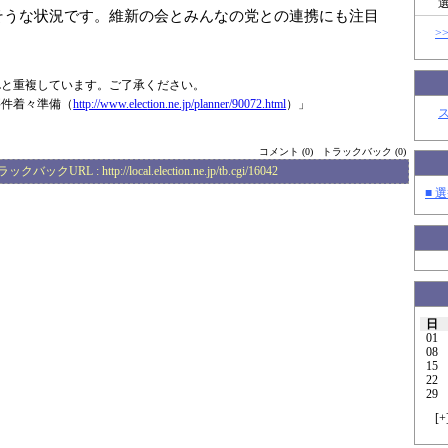
そうな状況です。維新の会とみんなの党との連携にも注目
>
Lと重複しています。ご了承ください。
要件着々準備（
http://www.elec
tion.ne.jp/plan
ner/90072.html
）」
コメント (0)
トラックバック (0)
ラックバックURL :
http://local.election.ne.jp/tb.cgi/16042
■ 選
日
01
08
15
22
29
[
+