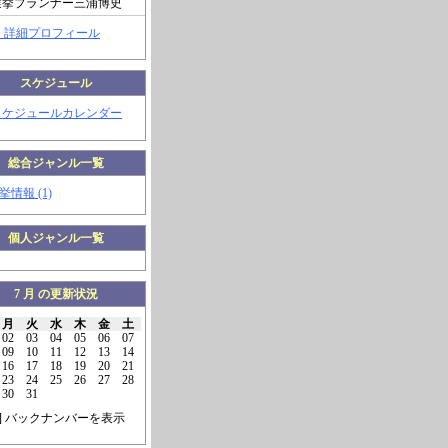
選挙プランナー三浦博史
> 詳細プロフィール
スケジュール
スケジュールカレンダー
総合ジャンル一覧
挙情報 (1)
個人ジャンル一覧
7 月 の更新状況
月
火
水
木
金
土
02
03
04
05
06
07
09
10
11
12
13
14
16
17
18
19
20
21
23
24
25
26
27
28
30
31
] バックナンバーを表示