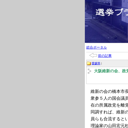
総合ポータル
前の記事
愛媛県
|
大阪維新の会、政
維新の会の橋本市
衆参５人の国会議
在の所属政党を離
同調すれば、維新
員らも合流すると
理論家の山田宏元