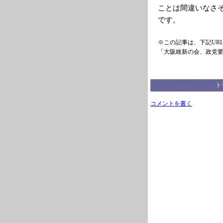
ことは間違いなさ
です。
※この記事は、下記UR
「大阪維新の会、政党
ト
コメントを書く