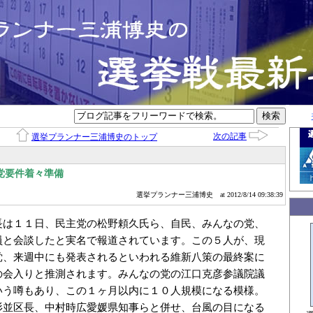
次の記事
選挙プランナー三浦博史のトップ
党要件着々準備
選挙プランナー三浦博史
at 2012/8/14 09:38:39
長は１１日、民主党の松野頼久氏ら、自民、みんなの党、
員と会談したと実名で報道されています。この５人が、現
党、来週中にも発表されるといわれる維新八策の最終案に
の会入りと推測されます。みんなの党の江口克彦参議院議
いう噂もあり、この１ヶ月以内に１０人規模になる模様。
杉並区長、中村時広愛媛県知事らと併せ、台風の目になる