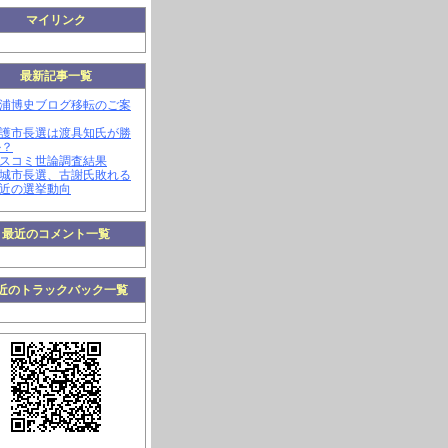
マイリンク
最新記事一覧
三浦博史ブログ移転のご案
名護市長選は渡具知氏が勝
か？
マスコミ世論調査結果
南城市長選、古謝氏敗れる
最近の選挙動向
最近のコメント一覧
近のトラックバック一覧