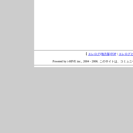
【
エレログ(地方版)TOP
|
エレログ
Powered by i-HIVE inc., 2004 - 2006. このサイトは