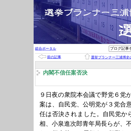
総合ポータル
前の記事
選挙プランナー三浦博史
内閣不信任案否決
９日夜の衆院本会議で野党６党
案は、自民党、公明党が３党合
任は否決されました。自民党か
相、小泉進次郎青年局長らが、