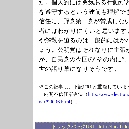
た。個人的には勇気ある行動だ
を遵守するという建前も理解で
信任に、野党第一党が賛成しな
者にはわかりにくいと思います
や解散を迫るのは一般的にはか
ょう。公明党はそれなりに主張
が、自民党の今回の”その内に”
世の語り草になりそうです。
※この記事は、下記URLと重複していま
「内閣不信任案否決（
http://www.elec
tion
ner/90036.html
）」
トラックバックURL :
http://local.el