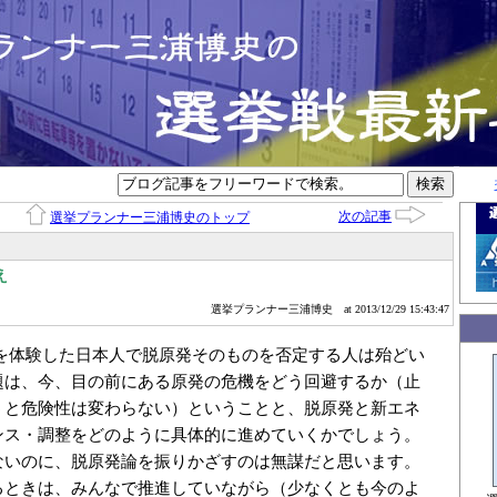
次の記事
選挙プランナー三浦博史のトップ
え
選挙プランナー三浦博史
at 2013/12/29 15:43:47
１を体験した日本人で脱原発そのものを否定する人は殆どい
題は、今、目の前にある原発の危機をどう回避するか（止
うと危険性は変わらない）ということと、脱原発と新エネ
ンス・調整をどのように具体的に進めていくかでしょう。
ないのに、脱原発論を振りかざすのは無謀だと思います。
るときは、みんなで推進していながら（少なくとも今のよ