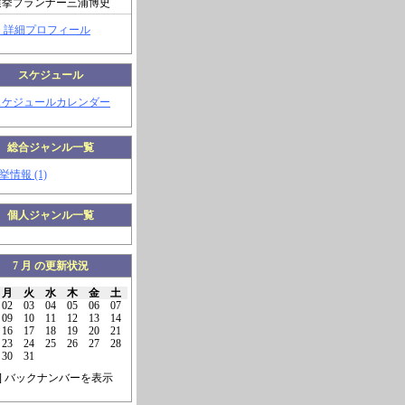
選挙プランナー三浦博史
> 詳細プロフィール
スケジュール
スケジュールカレンダー
総合ジャンル一覧
挙情報 (1)
個人ジャンル一覧
7 月 の更新状況
月
火
水
木
金
土
02
03
04
05
06
07
09
10
11
12
13
14
16
17
18
19
20
21
23
24
25
26
27
28
30
31
] バックナンバーを表示