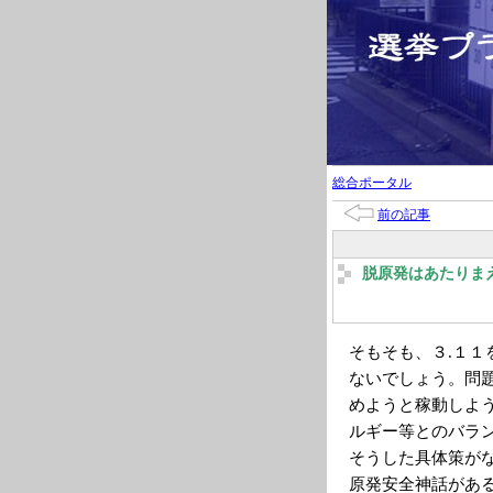
総合ポータル
前の記事
脱原発はあたりま
そもそも、３.１
ないでしょう。問
めようと稼動しよ
ルギー等とのバラ
そうした具体策が
原発安全神話があ