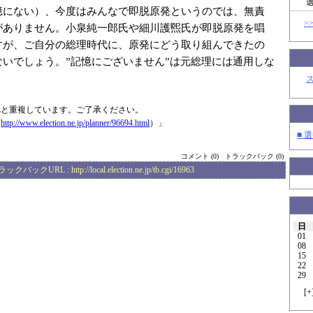
憶にない）、今度はみんなで即脱原発というのでは、無責
>
がありません。小泉純一郎氏や細川護煕氏が即脱原発を唱
すが、ご自分の総理時代に、原発にどう取り組んできたの
ないでしょう。”記憶にございません”は元総理には通用しな
Lと重複しています。ご了承ください。
（
http://www.elec
tion.ne.jp/plan
ner/96694.html
）」
■ 選
コメント (0)
トラックバック (0)
ラックバックURL :
http://local.election.ne.jp/tb.cgi/16963
日
01
08
15
22
29
[
+