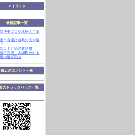
マイリンク
最新記事一覧
三浦博史ブログ移転のご案
名護市長選は渡具知氏が勝
か？
マスコミ世論調査結果
南城市長選、古謝氏敗れる
最近の選挙動向
最近のコメント一覧
近のトラックバック一覧