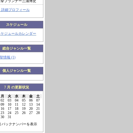
選挙プランナー三浦博史
> 詳細プロフィール
スケジュール
スケジュールカレンダー
総合ジャンル一覧
挙情報 (1)
個人ジャンル一覧
7 月 の更新状況
月
火
水
木
金
土
02
03
04
05
06
07
09
10
11
12
13
14
16
17
18
19
20
21
23
24
25
26
27
28
30
31
] バックナンバーを表示