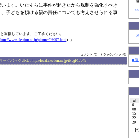
思います。いたずらに事件が起きたから規制を強化すべき
>
く、子どもを預ける親の責任についても考えさせられる事
Lと重複しています。ご了承ください。
（
http://www.elec
tion.ne.jp/plan
ner/97007.html
）」
コメント (0)
トラックバック (0)
■ 選
ラックバックURL :
http://local.election.ne.jp/tb.cgi/17049
日
01
08
15
22
29
[
+