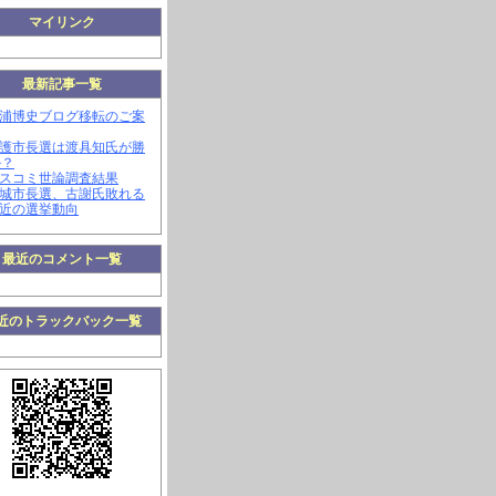
マイリンク
最新記事一覧
三浦博史ブログ移転のご案
名護市長選は渡具知氏が勝
か？
マスコミ世論調査結果
南城市長選、古謝氏敗れる
最近の選挙動向
最近のコメント一覧
近のトラックバック一覧