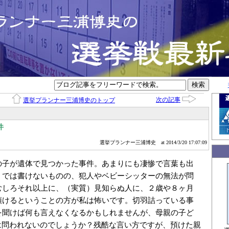
次の記事
選挙プランナー三浦博史のトップ
件
選挙プランナー三浦博史
at 2014/3/20 17:07:09
の子が遺体で見つかった事件。あまりにも凄惨で言葉も出
ミでは書けないものの、犯人やベビーシッターの無法が問
むしろそれ以上に、（実質）見知らぬ人に、２歳や８ヶ月
預けるということの方が私は怖いです。切羽詰っている事
を聞けば何も言えなくなるかもしれませんが、母親の子ど
”は問われないのでしょうか？残酷な言い方ですが、預けた親