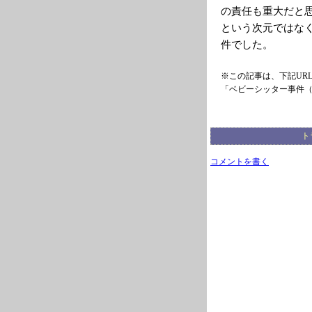
の責任も重大だと
という次元ではな
件でした。
※この記事は、下記UR
「ベビーシッター事件
ト
コメントを書く