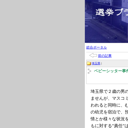
総合ポータル
前の記事
埼玉県
|
ベビーシッター事
埼玉県で２歳の男
ませんが、マスコ
われると同時に、
の幼児を宿泊で、
情とか様々な状況
もに対する”責任