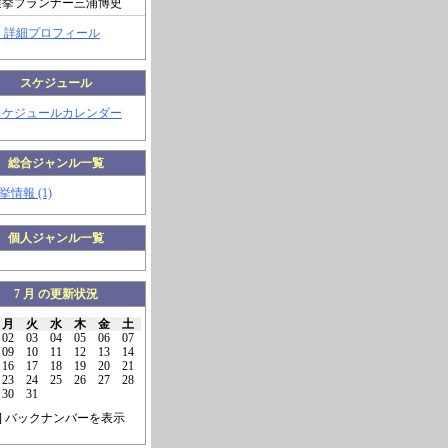
選挙プランナー三浦博史
> 詳細プロフィール
スケジュール
スケジュールカレンダー
総合ジャンル一覧
挙情報 (1)
個人ジャンル一覧
7 月 の更新状況
月
火
水
木
金
土
02
03
04
05
06
07
09
10
11
12
13
14
16
17
18
19
20
21
23
24
25
26
27
28
30
31
] バックナンバーを表示