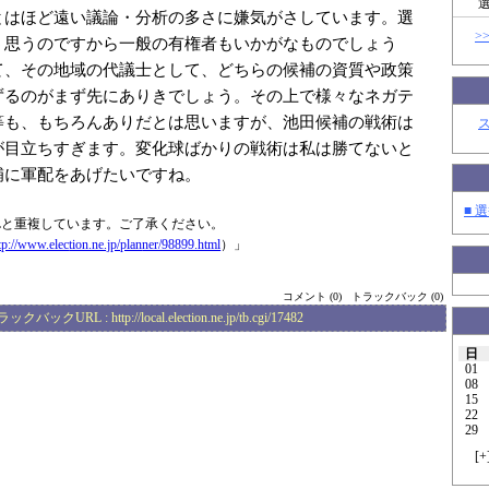
とはほど遠い議論・分析の多さに嫌気がさしています。選
>
う思うのですから一般の有権者もいかがなものでしょう
て、その地域の代議士として、どちらの候補の資質や政策
ずるのがまず先にありきでしょう。その上で様々なネガテ
等も、もちろんありだとは思いますが、池田候補の戦術は
が目立ちすぎます。変化球ばかりの戦術は私は勝てないと
補に軍配をあげたいですね。
■ 選
Lと重複しています。ご了承ください。
tp://www.elec
tion.ne.jp/plan
ner/98899.html
）」
コメント (0)
トラックバック (0)
ラックバックURL :
http://local.election.ne.jp/tb.cgi/17482
日
01
08
15
22
29
[
+