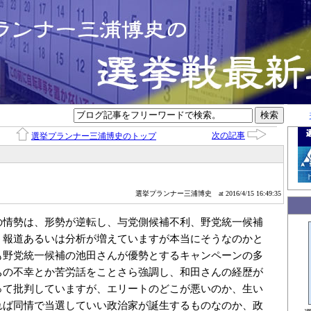
次の記事
選挙プランナー三浦博史のトップ
選挙プランナー三浦博史
at 2016/4/15 16:49:35
の情勢は、形勢が逆転し、与党側候補不利、野党統一候補
う報道あるいは分析が増えていますが本当にそうなのかと
も野党統一候補の池田さんが優勢とするキャンペーンの多
ちの不幸とか苦労話をことさら強調し、和田さんの経歴が
って批判していますが、エリートのどこが悪いのか、生い
れば同情で当選していい政治家が誕生するものなのか、政