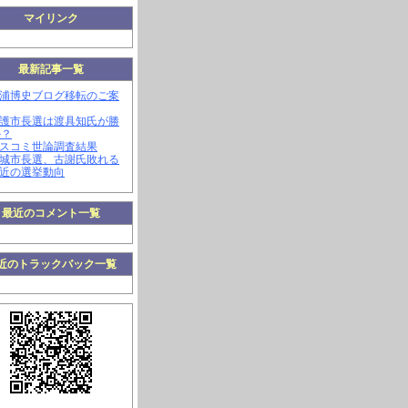
マイリンク
最新記事一覧
三浦博史ブログ移転のご案
名護市長選は渡具知氏が勝
か？
マスコミ世論調査結果
南城市長選、古謝氏敗れる
最近の選挙動向
最近のコメント一覧
近のトラックバック一覧