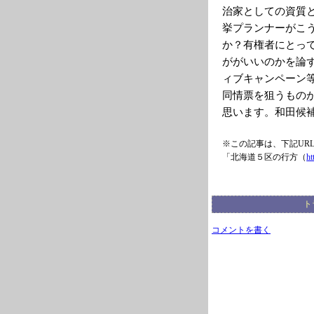
治家としての資質
挙プランナーがこ
か？有権者にとっ
ががいいのかを論
ィブキャンペーン
同情票を狙うもの
思います。和田候
※この記事は、下記UR
「北海道５区の行方（
ht
ト
コメントを書く