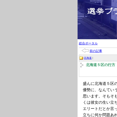
総合ポータル
前の記事
北海道
|
北海道５区の行方
盛んに北海道５区
優勢に、なんてい
思います。そもそ
くは彼女の生い立
エリートだとか言
立ちに何か問題あ