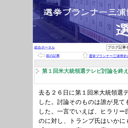
総合ポータル
前の記事
選挙プランナー三浦博史
第１回米大統領選テレビ討論を終
去る２６日に第１回米大統領選
した。討論そのものは誰が見て
した。一言でいえば、ヒラリー
のに対し、トランプ氏はいかに