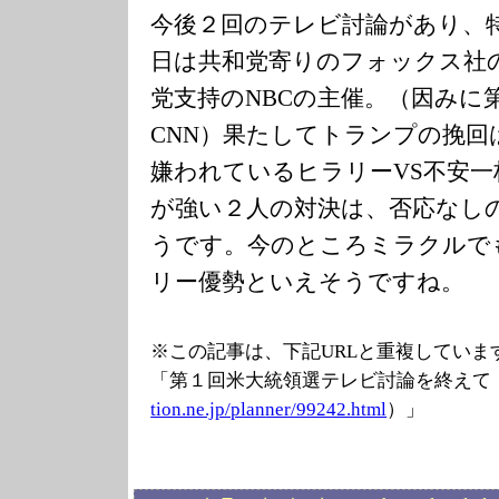
今後２回のテレビ討論があり、
日は共和党寄りのフォックス社
党支持のNBCの主催。（因みに
CNN）果たしてトランプの挽
嫌われているヒラリーVS不安
が強い２人の対決は、否応なし
うです。今のところミラクルで
リー優勢といえそうですね。
※この記事は、下記URLと重複していま
「第１回米大統領選テレビ討論を終えて
tion.ne.jp/plan
ner/99242.html
）」