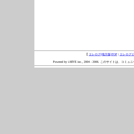
【
エレログ(地方版)TOP
|
エレログ
Powered by i-HIVE inc., 2004 - 2006. このサイトは