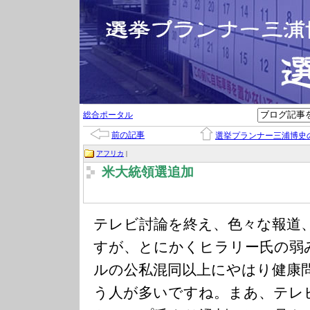
総合ポータル
前の記事
選挙プランナー三浦博史
アフリカ
|
米大統領選追加
テレビ討論を終え、色々な報道
すが、とにかくヒラリー氏の弱
ルの公私混同以上にやはり健康
う人が多いですね。まあ、テレ