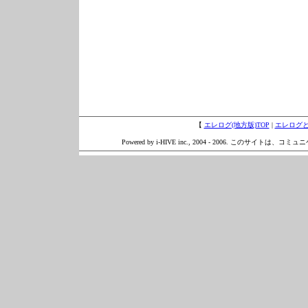
【
エレログ(地方版)TOP
|
エレログ
Powered by i-HIVE inc., 2004 - 2006. このサイトは