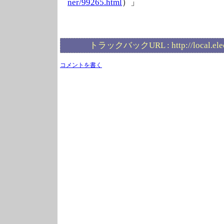
ner/99265.html
）」
トラックバックURL :
http://local.el
コメントを書く