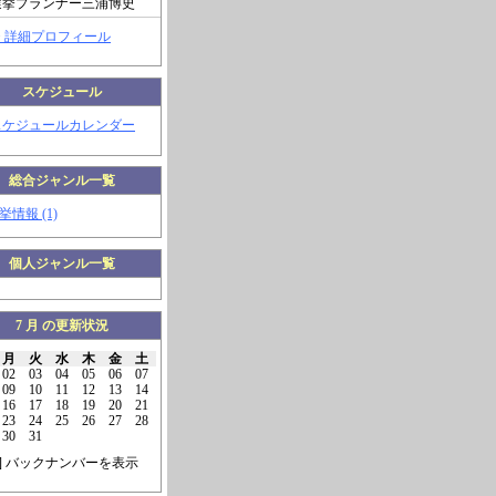
選挙プランナー三浦博史
> 詳細プロフィール
スケジュール
スケジュールカレンダー
総合ジャンル一覧
挙情報 (1)
個人ジャンル一覧
7 月 の更新状況
月
火
水
木
金
土
02
03
04
05
06
07
09
10
11
12
13
14
16
17
18
19
20
21
23
24
25
26
27
28
30
31
] バックナンバーを表示