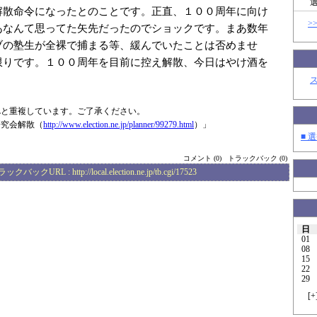
解散命令になったとのことです。正直、１００周年に向け
>
あなんて思ってた矢先だったのでショックです。まあ数年
ブの塾生が全裸で捕まる等、緩んでいたことは否めませ
限りです。１００周年を目前に控え解散、今日はやけ酒を
Lと重複しています。ご了承ください。
研究会解散（
http://www.elec
tion.ne.jp/plan
ner/99279.html
）」
■ 選
コメント (0)
トラックバック (0)
ラックバックURL :
http://local.election.ne.jp/tb.cgi/17523
日
01
08
15
22
29
[
+