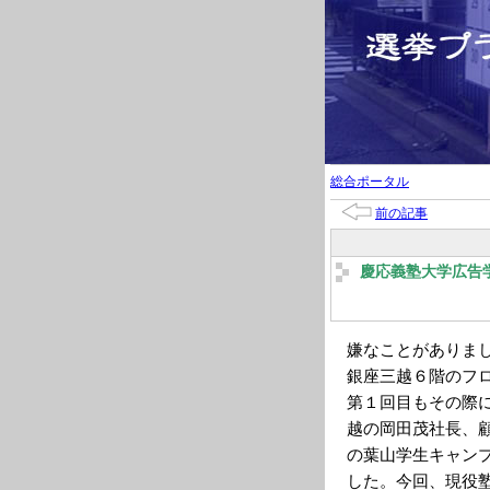
総合ポータル
前の記事
慶応義塾大学広告
嫌なことがありま
銀座三越６階のフ
第１回目もその際
越の岡田茂社長、
の葉山学生キャン
した。今回、現役