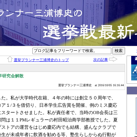
次の記事
選挙プランナー三浦博史のトップ
学研究会解散
選挙プランナー三浦博史
at 2016/10/05 16:16:44
した。私が大学時代在籍、４年の時には創立５０周年で、
ロア１/３を借切り、日本学生広告賞を開催、例のミス慶応
にスタートさせました。私が責任者で、当時のOB会長は三
顧問は１１PMレギュラーの村田昭治商学部教授でした。夏
プストアの運営をはじめ慶応内でも結構、盛んなクラブで
塾生が未成年者に飲酒を勧める等、塾生らしからぬ行動が