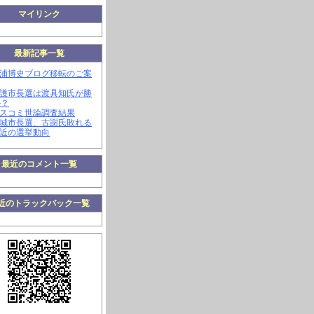
マイリンク
最新記事一覧
三浦博史ブログ移転のご案
名護市長選は渡具知氏が勝
か？
マスコミ世論調査結果
南城市長選、古謝氏敗れる
最近の選挙動向
最近のコメント一覧
近のトラックバック一覧