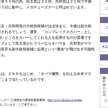
全米５０州の内、民主党は２２州、共和党は２１州で予備
月５日に集中し、メガチューズデーと呼ばれています。
>
民主・共和両党の大統領候補がほぼ決まり、今後は副大統
目されるでしょう。通常、「コンプレックスカバー」とし
弱いところをカバーしてくれる人を起用するのが普通です
イズとして民主党がヒラリーならオバマを、共和党がマケ
■ 選
務長官を副大統領候補に起用という“裏技”が飛び出す可能性
せん。
ろは、ＣＮＮをはじめ、「オバマ優勢」を伝える全米マス
日
どこまで当たっているかです。
01
08
15
22
29
ランナー 三浦博史の選挙戦最新事情（
http://www.elec
tion.ne.jp/plan
[
+
複しています。ご了承下さい。