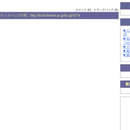
コメント (0)
トラックバック (0)
ラックバックURL :
http://local.election.ne.jp/tb.cgi/4274
■ 
内
■ 
つ
■ 
■ 
■ 
最