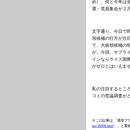
め）、何と今年は
選・党員集会が２
文字通り、今日で
領候補の行方が注
て、大統領候補の
が、今回、サプラ
インならライス国
がゼロとはいえま
私の注目するとこ
コミの世論調査が
※この記事は 「選挙プ
ner/38908.html
）」 と重