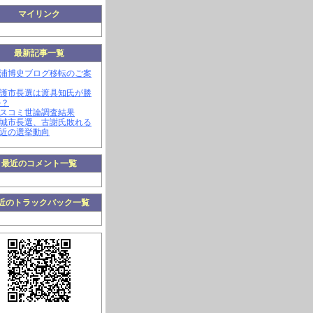
マイリンク
最新記事一覧
三浦博史ブログ移転のご案
名護市長選は渡具知氏が勝
か？
マスコミ世論調査結果
南城市長選、古謝氏敗れる
最近の選挙動向
最近のコメント一覧
近のトラックバック一覧