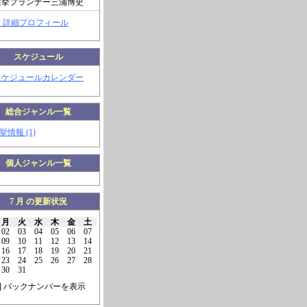
選挙プランナー三浦博史
> 詳細プロフィール
スケジュール
スケジュールカレンダー
総合ジャンル一覧
挙情報 (1)
個人ジャンル一覧
7 月 の更新状況
月
火
水
木
金
土
02
03
04
05
06
07
09
10
11
12
13
14
16
17
18
19
20
21
23
24
25
26
27
28
30
31
] バックナンバーを表示