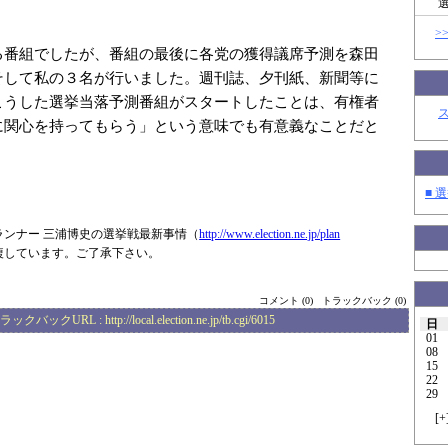
>
る番組でしたが、番組の最後に各党の獲得議席予測を森田
そして私の３名が行いました。週刊誌、夕刊紙、新聞等に
こうした選挙当落予測番組がスタートしたことは、有権者
に関心を持ってもらう」という意味でも有意義なことだと
■ 選
ランナー 三浦博史の選挙戦最新事情（
http://www.elec
tion.ne.jp/plan
複しています。ご了承下さい。
コメント (0)
トラックバック (0)
ラックバックURL :
http://local.election.ne.jp/tb.cgi/6015
日
01
08
15
22
29
[
+