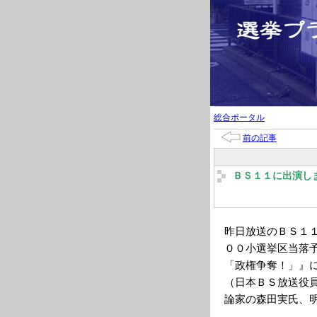
総合ポータル
前の記事
ＢＳ１１に出演し
昨日放送のＢＳ１
００小選挙区当落
「政権争奪！」』
（日本ＢＳ放送役
論家の森田実氏、