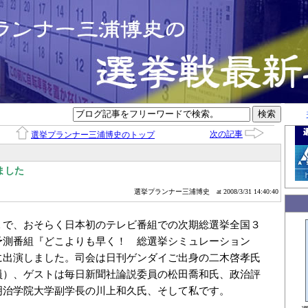
次の記事
選挙プランナー三浦博史のトップ
ました
選挙プランナー三浦博史
at 2008/3/31 14:40:40
１で、おそらく日本初のテレビ番組での次期総選挙全国３
予測番組『どこよりも早く！ 総選挙シミュレーション
に出演しました。司会は日刊ゲンダイご出身の二木啓孝氏
員）、ゲストは毎日新聞社論説委員の松田喬和氏、政治評
明治学院大学副学長の川上和久氏、そして私です。