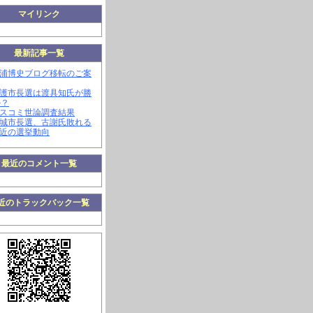
マイリンク
最新記事一覧
三浦博史ブログ移転のご案
名護市長選は渡具知氏が勝
か？
マスコミ世論調査結果
南城市長選、古謝氏敗れる
最近の選挙動向
最近のコメント一覧
近のトラックバック一覧