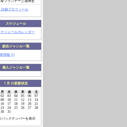
選挙プランナー三浦博史
> 詳細プロフィール
スケジュール
スケジュールカレンダー
総合ジャンル一覧
挙情報 (1)
個人ジャンル一覧
7 月 の更新状況
月
火
水
木
金
土
02
03
04
05
06
07
09
10
11
12
13
14
16
17
18
19
20
21
23
24
25
26
27
28
30
31
] バックナンバーを表示